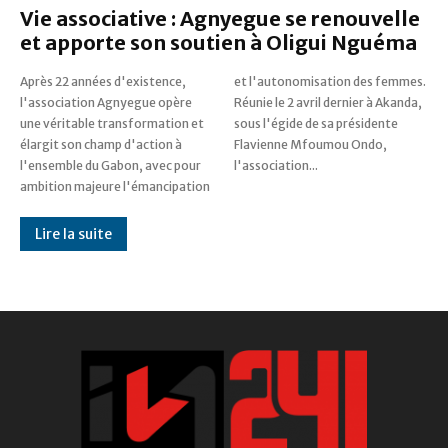
Vie associative : Agnyegue se renouvelle
et apporte son soutien à Oligui Nguéma
Après 22 années d'existence,
et l'autonomisation des femmes.
l'association Agnyegue opère
Réunie le 2 avril dernier à Akanda,
une véritable transformation et
sous l'égide de sa présidente
élargit son champ d'action à
Flavienne Mfoumou Ondo,
l'ensemble du Gabon, avec pour
l'association...
ambition majeure l'émancipation
Lire la suite