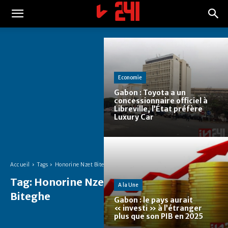
Economie
Gabon : Toyota a un
concessionnaire officiel à
Libreville, l’État préfère
Luxury Car
Accueil
Tags
Honorine Nzet Biteghe
Tag:
Honorine Nzet
A la Une
Biteghe
Gabon : le pays aurait
« investi » à l’étranger
plus que son PIB en 2025