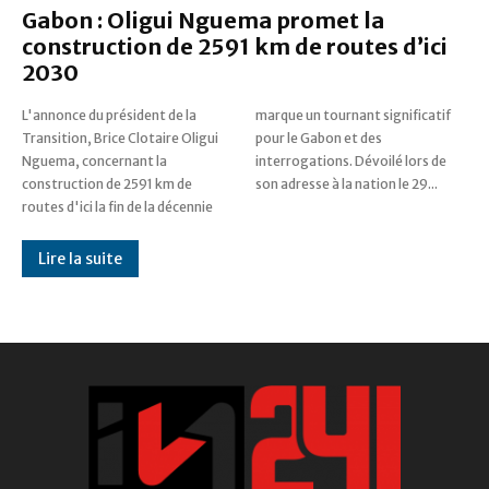
Gabon : Oligui Nguema promet la
construction de 2591 km de routes d’ici
2030
L'annonce du président de la
marque un tournant significatif
Transition, Brice Clotaire Oligui
pour le Gabon et des
Nguema, concernant la
interrogations. Dévoilé lors de
construction de 2591 km de
son adresse à la nation le 29...
routes d'ici la fin de la décennie
Lire la suite