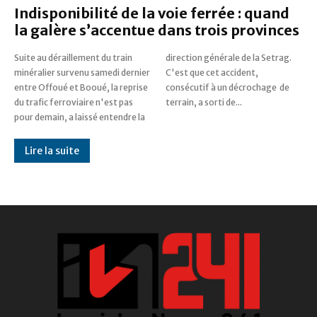
Indisponibilité de la voie ferrée : quand
la galère s’accentue dans trois provinces
Suite au déraillement du train
direction générale de la Setrag.
minéralier survenu samedi dernier
C'est que cet accident,
entre Offoué et Booué, la reprise
consécutif à un décrochage de
du trafic ferroviaire n'est pas
terrain, a sorti de...
pour demain, a laissé entendre la
Lire la suite