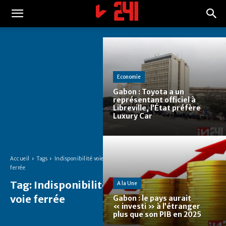
Economie
Gabon : Toyota a un
représentant officiel à
Libreville, l’État préfère
Luxury Car
Accueil
Tags
Indisponibilité voie
ferrée
Tag:
Indisponibilité
A la Une
voie ferrée
Gabon : le pays aurait
« investi » à l’étranger
plus que son PIB en 2025