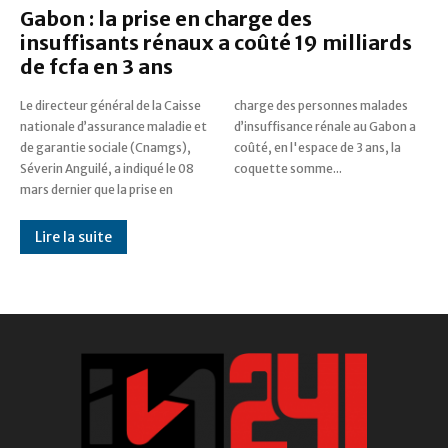
Gabon : la prise en charge des
insuffisants rénaux a coûté 19 milliards
de fcfa en 3 ans
Le directeur général de la Caisse
charge des personnes malades
nationale d’assurance maladie et
d’insuffisance rénale au Gabon a
de garantie sociale (Cnamgs),
coûté, en l'espace de 3 ans, la
Séverin Anguilé, a indiqué le 08
coquette somme...
mars dernier que la prise en
Lire la suite