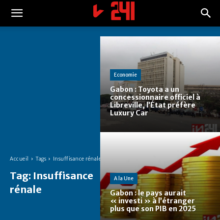
Economie
Gabon : Toyota a un
concessionnaire officiel à
Libreville, l’État préfère
Luxury Car
Accueil
Tags
Insuffisance rénale
Tag:
Insuffisance
A la Une
rénale
Gabon : le pays aurait
« investi » à l’étranger
plus que son PIB en 2025