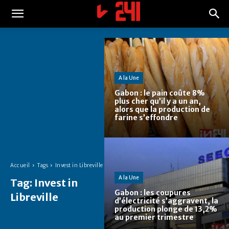
A la Une
Gabon : le pain coûte 8%
plus cher qu’il y a un an,
alors que la production de
farine s’effondre
Accueil
Tags
Invest in Libreville
A la Une
Tag:
Invest in
Gabon : les coupures
Libreville
d’électricité s’aggravent, la
production plonge de 13,2%
au premier trimestre