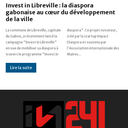
Invest in Libreville : la diaspora
gabonaise au cœur du développement
de la ville
La commune de Libreville, capitale
diaspora". Ce projet novateur,
du Gabon, a récemment lancé la
créé par la startup Impact
campagne "Invest in Libreville"
Diaspora et soutenu par
en vue de mobiliser sa diaspora à
l'Association internationale des
travers le programme "Invest in
Maires...
Lire la suite