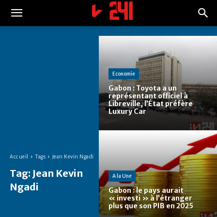
Economie
Gabon : Toyota a un
représentant officiel à
Libreville, l’État préfère
Luxury Car
Accueil
Tags
Jean Kevin Ngadi
Tag:
Jean Kevin
A la Une
Ngadi
Gabon : le pays aurait
« investi » à l’étranger
plus que son PIB en 2025