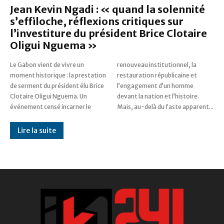
Jean Kevin Ngadi : « quand la solennité
s’effiloche, réflexions critiques sur
l’investiture du président Brice Clotaire
Oligui Nguema »
Le Gabon vient de vivre un
renouveau institutionnel, la
moment historique : la prestation
restauration républicaine et
de serment du président élu Brice
l’engagement d’un homme
Clotaire Oligui Nguema. Un
devant la nation et l’histoire.
événement censé incarner le
Mais, au-delà du faste apparent...
Lire la suite