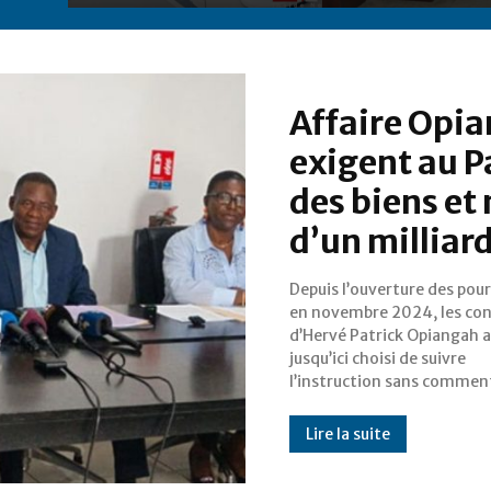
Affaire Opia
exigent au P
des biens et
d’un milliard
Depuis l’ouverture des pou
public. Pourtant, lors
en novembre 2024, les con
conférence de presse ten
d’Hervé Patrick Opiangah 
vendredi 14 novembre, i
jusqu’ici choisi de suivre
rompu ce silence pour dénoncer la
l’instruction sans commen
Lire la suite