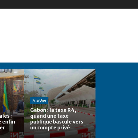
A la Une
Gabon : la taxe R4,
les :
quand une taxe
e enfin
publique bascule vers
ier
un compte privé