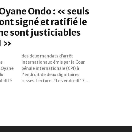
Oyane Ondo : « seuls
ont signé et ratifié le
me sont justiciables
I »
es
ur
e Oyane
CPI) à
du
es
alidité
russes. Lecture. "Le vendredi 17...