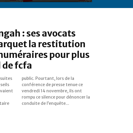
ngah : ses avocats
arquet la restitution
 numéraires pour plus
 de fcfa
rsuites
 de la
seils
ue ce
avaient
ls ont
taire
conduite de l’enquête...