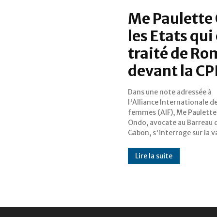
Me Paulette 
les Etats qui 
traité de Ro
devant la CP
Dans une note adressée à
des deux mandats d’arrêt
l'Alliance Internationale d
internationaux émis par la Co
femmes (AIF), Me Paulett
pénale internationale (
Ondo, avocate au Barreau 
l'endroit de deux dignitair
Gabon, s'interroge sur la v
Lire la suite