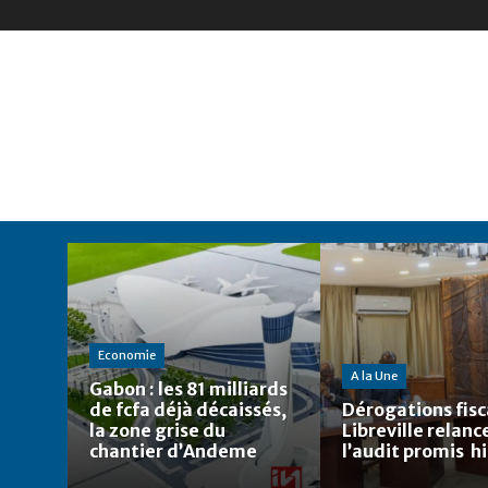
Economie
A la Une
Gabon : les 81 milliards
de fcfa déjà décaissés,
Dérogations fisca
la zone grise du
Libreville relanc
chantier d’Andeme
l’audit promis h