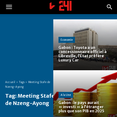
Economie
Gabon : Toyota a un
concessionnaire officiel à
Libreville, l’État préfère
Luxury Car
Accueil
Tags
Meeting Stafe de
Nzeng-Ayong
Tag:
Meeting Stafe
A la Une
de Nzeng-Ayong
Gabon : le pays aurait
« investi » à l’étranger
plus que son PIB en 2025