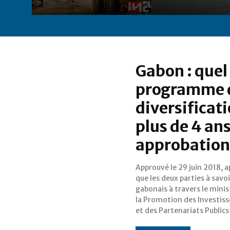
Gabon : quel 
programme d
diversificat
plus de 4 an
approbatio
Approuvé le 29 juin 2018, a
et la Banque africain
que les deux parties à savoi
développement (BAD),
gabonais à travers le minis
approuvé la note concep
la Promotion des Investis
et des Partenariats Public