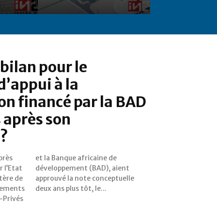
bilan pour le
’appui à la
ion financé par la BAD
s après son
n?
près
e de
r l’Etat
 aient
tère de
tuelle
sements
deux ans plus tôt, le...
s-Privés