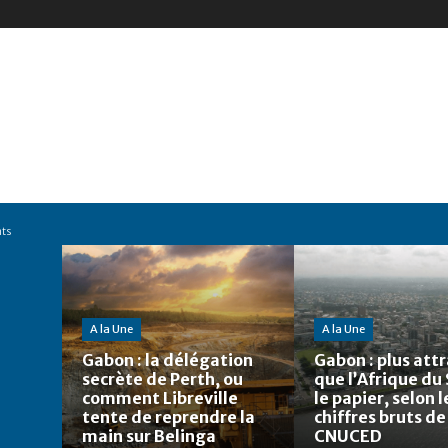
nts
A la Une
A la Une
Gabon : la délégation
Gabon : plus attr
secrète de Perth, ou
que l’Afrique du
comment Libreville
le papier, selon l
tente de reprendre la
chiffres bruts de
main sur Belinga
CNUCED