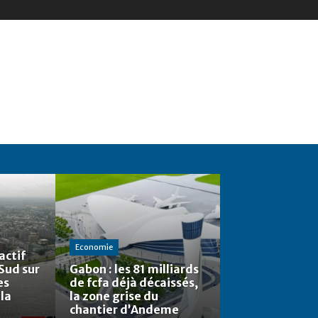
Economie
actif
 Sud sur
Gabon : les 81 milliards
es
de fcfa déjà décaissés,
 la
la zone grise du
chantier d’Andeme