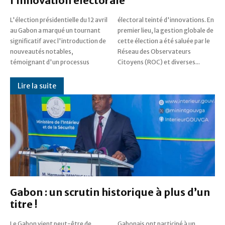
l’innovation électorale
L'élection présidentielle du 12 avril
électoral teinté d'innovations. En
au Gabon a marqué un tournant
premier lieu, la gestion globale de
significatif avec l'introduction de
cette élection a été saluée par le
nouveautés notables,
Réseau des Observateurs
témoignant d'un processus
Citoyens (ROC) et diverses...
Lire la suite
Gabon : un scrutin historique à plus d’un
titre !
Le Gabon vient peut-être de
Gabonais ont participé à un