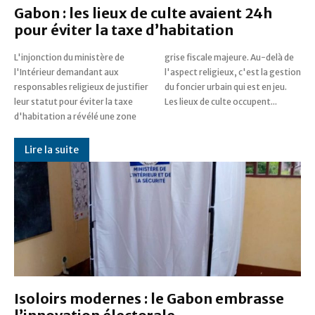
Gabon : les lieux de culte avaient 24h
pour éviter la taxe d’habitation
L'injonction du ministère de
grise fiscale majeure. Au-delà de
l'Intérieur demandant aux
l'aspect religieux, c'est la gestion
responsables religieux de justifier
du foncier urbain qui est en jeu.
leur statut pour éviter la taxe
Les lieux de culte occupent...
d'habitation a révélé une zone
Lire la suite
Isoloirs modernes : le Gabon embrasse