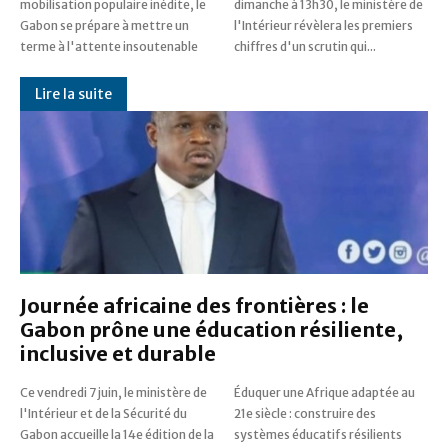
mobilisation populaire inédite, le
dimanche à 13h30, le ministère de
Gabon se prépare à mettre un
l'Intérieur révèlera les premiers
terme à l'attente insoutenable
chiffres d'un scrutin qui...
Lire la suite
Journée africaine des frontières : le
Gabon prône une éducation résiliente,
inclusive et durable
Ce vendredi 7 juin, le ministère de
Éduquer une Afrique adaptée au
l'Intérieur et de la Sécurité du
21e siècle : construire des
Gabon accueille la 14e édition de la
systèmes éducatifs résilients