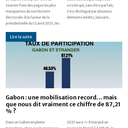
tourner l’une des pages les plus
scrutin qui, sans être parfait,
marquantes de son histoire
s’est distingué par plusieurs
électorale. À la faveur de la
éléments inédits, laissant...
présidentielle du 12 avril 2025, les
Lire la suite
Gabon : une mobilisation record… mais
que nous dit vraiment ce chiffre de 87,21
% ?
Dans un Gabon en pleine
2025 aura-t-il marqué un