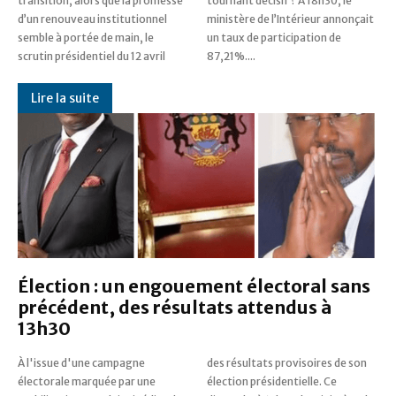
transition, alors que la promesse
tournant décisif ? À 18h30, le
d’un renouveau institutionnel
ministère de l’Intérieur annonçait
semble à portée de main, le
un taux de participation de
scrutin présidentiel du 12 avril
87,21%....
Lire la suite
Élection : un engouement électoral sans
précédent, des résultats attendus à
13h30
À l'issue d'une campagne
des résultats provisoires de son
électorale marquée par une
élection présidentielle. Ce