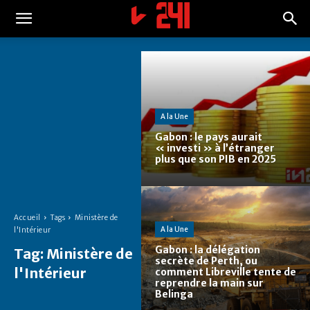
A la Une
Gabon : le pays aurait
« investi » à l’étranger
plus que son PIB en 2025
Accueil
Tags
Ministère de
A la Une
l'Intérieur
Gabon : la délégation
Tag:
Ministère de
secrète de Perth, ou
l'Intérieur
comment Libreville tente de
reprendre la main sur
Belinga