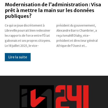
Modernisation de l’administration : Visa
prêt à mettre la main sur les données
publiques?
Ce qui se joue discrètement à
président du gouvernement,
Libreville pourrait bien redessiner
Alexandre Barro Chambrier, a
les rapports de force entre l’État
reçu Ismahill Diaby, vice-
gabonais et ses propres citoyens.
président et directeur général
Le 18 juillet 2025, le vice-
Afrique de l’Ouest et...
Lire la suite