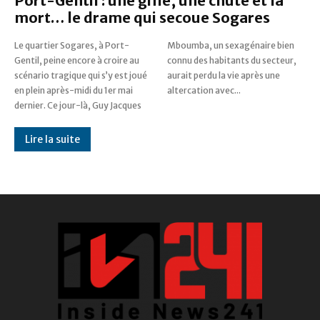
Port-Gentil : une gifle, une chute et la
mort… le drame qui secoue Sogares
Le quartier Sogares, à Port-
Mboumba, un sexagénaire bien
Gentil, peine encore à croire au
connu des habitants du secteur,
scénario tragique qui s’y est joué
aurait perdu la vie après une
en plein après-midi du 1er mai
altercation avec...
dernier. Ce jour-là, Guy Jacques
Lire la suite