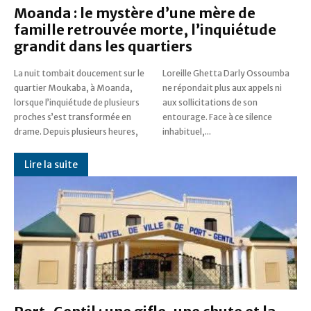
Moanda : le mystère d’une mère de
famille retrouvée morte, l’inquiétude
grandit dans les quartiers
La nuit tombait doucement sur le
Loreille Ghetta Darly Ossoumba
quartier Moukaba, à Moanda,
ne répondait plus aux appels ni
lorsque l’inquiétude de plusieurs
aux sollicitations de son
proches s’est transformée en
entourage. Face à ce silence
drame. Depuis plusieurs heures,
inhabituel,...
Lire la suite