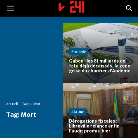
Economie
Gabon : les 81 milliards de
fcfa déjà décaissés, la zone
grise du chantier d’Andeme
Accueil
Tags
Mort
A la Une
Tag:
Mort
Dérogations fiscales :
Libreville relance enfin
l’audit promis hier