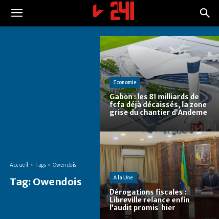
Economie
Gabon : les 81 milliards de
fcfa déjà décaissés, la zone
grise du chantier d’Andeme
Accueil
Tags
Owendois
A la Une
Tag:
Owendois
Dérogations fiscales :
Libreville relance enfin
l’audit promis hier