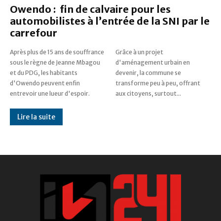
Owendo : fin de calvaire pour les
automobilistes à l’entrée de la SNI par le
carrefour
Après plus de 15 ans de souffrance
Grâce à un projet
sous le règne de Jeanne Mbagou
d'aménagement urbain en
et du PDG, les habitants
devenir, la commune se
d'Owendo peuvent enfin
transforme peu à peu, offrant
entrevoir une lueur d'espoir.
aux citoyens, surtout...
Lire la suite