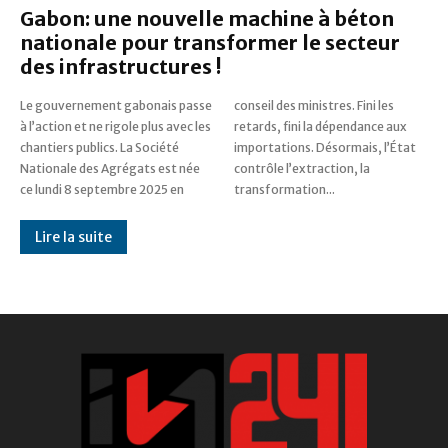
Gabon: une nouvelle machine à béton
nationale pour transformer le secteur
des infrastructures !
Le gouvernement gabonais passe
conseil des ministres. Fini les
à l’action et ne rigole plus avec les
retards, fini la dépendance aux
chantiers publics. La Société
importations. Désormais, l’État
Nationale des Agrégats est née
contrôle l’extraction, la
ce lundi 8 septembre 2025 en
transformation...
Lire la suite