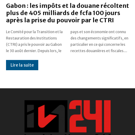
Gabon : les impôts et la douane récoltent
plus de 405 milliards de fcfa 100 jours
après la prise du pouvoir par le CTRI
Le Comité pour la Transition et la
pays et son économie ont connu
Restauration des Institutions
des changements significatifs, en
(CTRI) a pris le pouvoir au Gabon
particulier en ce qui concerne les
le 30 août dernier. Depuis lors, le
recettes douanières et fiscales....
Lire la suite