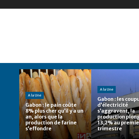
A la Une
A la Une
Gabon : les coup
Gabon : le pain coûte
d’électricité
8% plus cher qu’il y a un
s’aggravent, la
an, alors que la
production plon
production de farine
13,2% au premie
s’effondre
trimestre