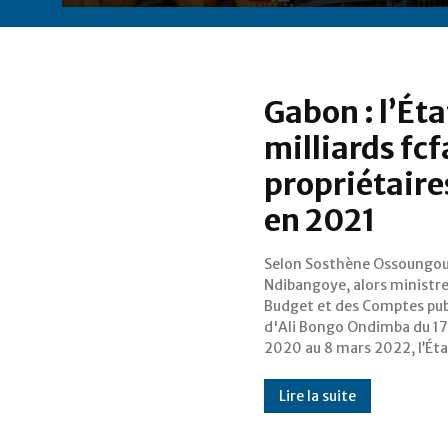
Gabon : l’Éta
milliards fcf
propriétaire
en 2021
Selon Sosthène Ossoungo
gabonais aurait versé la colossal
Ndibangoye, alors ministre
somme de 22 milliards de fcf
Budget et des Comptes pub
loyers à des propriéta
d'Ali Bongo Ondimba du 17 
2020 au 8 mars 2022, l’Éta
Lire la suite