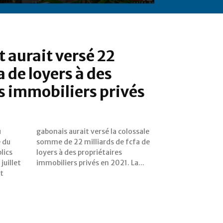
t aurait versé 22
a de loyers à des
s immobiliers privés
u
e
 du
a de
lics
ires
juillet
immobiliers privés en 2021. La...
t