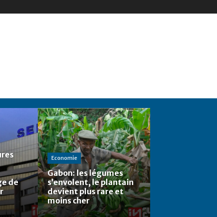
ures
Economie
Gabon: les légumes
ge de
s’envolent, le plantain
r
devient plus rare et
moins cher