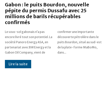
Gabon : le puits Bourdon, nouvelle
pépite du permis Dussafu avec 25
millions de barils récupérables
confirmés
Le sous-sol gabonais n’a pas
confirmer une importante
encore livré tout son potentiel. La
découverte pétrolière dans le
société Panoro Energy ASA, en
puits Bourdon, situé au sud-est
partenariat avec BW Energy et la
de la plate-forme MaBoMo,
Gabon Oil Company, vient de
dans...
Lire la suite