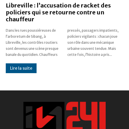
Libreville : l’accusation de racket des
policiers qui se retourne contre un
chauffeur
Dans les rues poussiéreuses de
pressés, passagers impatients,
l’arboretum de Sibang, à
policiers vigilants : chacun joue
Libreville, les contrôles routiers
son rôle dans une mécanique
sont devenus une scène presque
urbaine souvent tendue. Mais
banale du quotidien. Chauffeurs
cette fois, l’histoire a pris...
Lire la suite