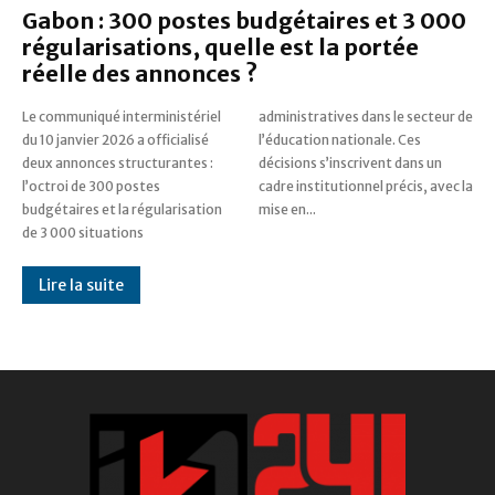
Gabon : 300 postes budgétaires et 3 000
régularisations, quelle est la portée
réelle des annonces ?
Le communiqué interministériel
administratives dans le secteur de
du 10 janvier 2026 a officialisé
l’éducation nationale. Ces
deux annonces structurantes :
décisions s’inscrivent dans un
l’octroi de 300 postes
cadre institutionnel précis, avec la
budgétaires et la régularisation
mise en...
de 3 000 situations
Lire la suite