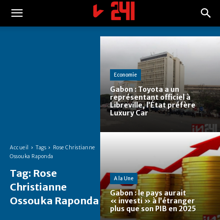
Economie
Gabon : Toyota a un
représentant officiel à
Libreville, l’État préfère
Luxury Car
Accueil
Tags
Rose Christianne
Ossouka Raponda
Tag:
Rose
A la Une
Christianne
Gabon : le pays aurait
Ossouka Raponda
« investi » à l’étranger
plus que son PIB en 2025