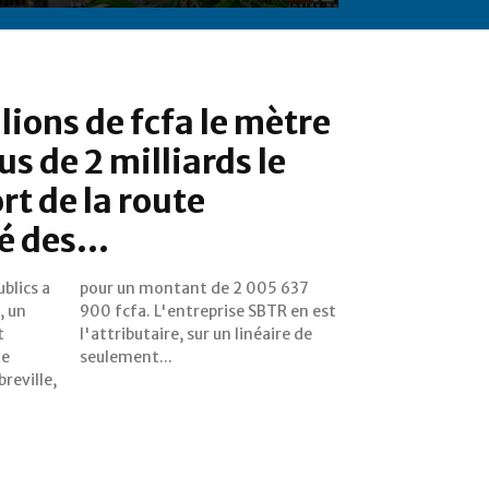
lions de fcfa le mètre
us de 2 milliards le
ort de la route
é des...
blics a
05 637
, un
 est
t
e
te
seulement...
breville,