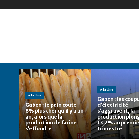
A la Une
A la Une
Gabon : les coup
Gabon : le pain coûte
d’électricité
8% plus cher qu’il y a un
s’aggravent, la
an, alors que la
production plon
production de farine
13,2% au premie
s’effondre
trimestre