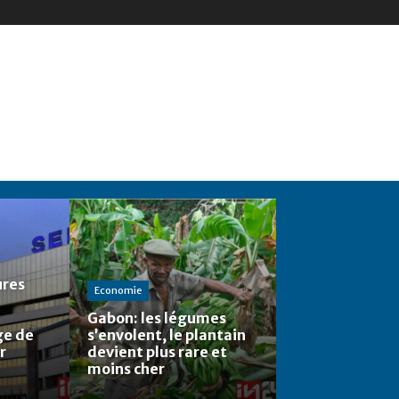
ures
Economie
Gabon: les légumes
ge de
s’envolent, le plantain
r
devient plus rare et
moins cher