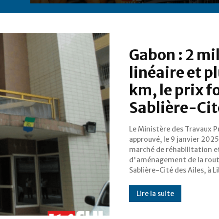
Gabon : 2 mil
linéaire et pl
km, le prix f
Sablière-Cit
Le Ministère des Travaux Pu
pour un montant de 2 0
approuvé, le 9 janvier 2025
900 fcfa. L'entreprise SBTR en
marché de réhabilitation e
l'attributaire, sur un linéaire d
d'aménagement de la rou
Sablière-Cité des Ailes, à Li
Lire la suite