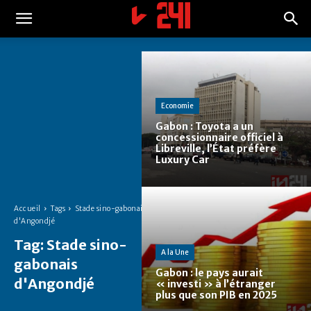
Economie
Gabon : Toyota a un
concessionnaire officiel à
Libreville, l’État préfère
Luxury Car
Accueil
Tags
Stade sino-gabonais
d'Angondjé
Tag:
Stade sino-
A la Une
gabonais
Gabon : le pays aurait
d'Angondjé
« investi » à l’étranger
plus que son PIB en 2025