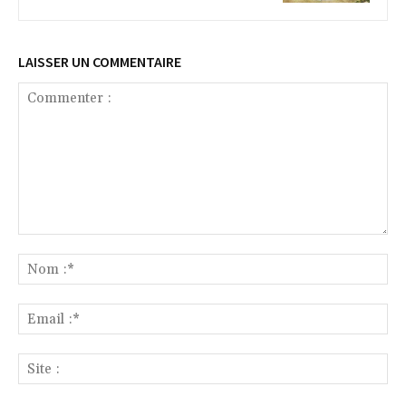
LAISSER UN COMMENTAIRE
Commenter
:
No
:*
Ema
:*
Sit
: