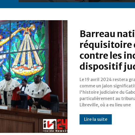
Barreau nati
réquisitoir
contre les i
dispositif ju
Le 19 avril 2024 restera gr
cérémonie de prestation
comme un jalon significati
serment pas comme les a
l'histoire judiciaire du Gab
Devant la Cour de cassat
particulièrement au tribun
nationale, deux catégo
Libreville, où a eu lieu une
Lire la suite