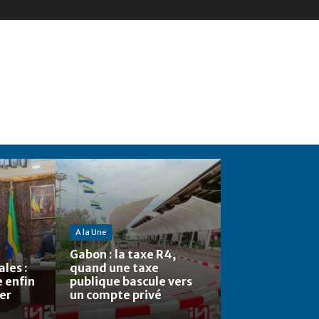
A la Une
Gabon : la taxe R4,
les :
quand une taxe
e enfin
publique bascule vers
ier
un compte privé