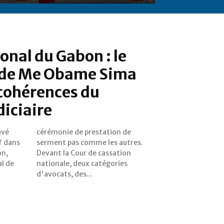
onal du Gabon : le
e de Me Obame Sima
ncohérences du
diciaire
avé
 de
f dans
utres.
on,
ion
al de
ries
d'avocats, des...