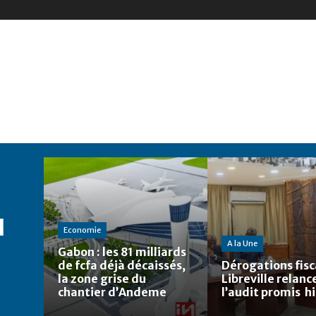
l
Economie
A la Une
Gabon : les 81 milliards
de fcfa déjà décaissés,
Dérogations fisca
la zone grise du
Libreville relanc
chantier d’Andeme
l’audit promis h