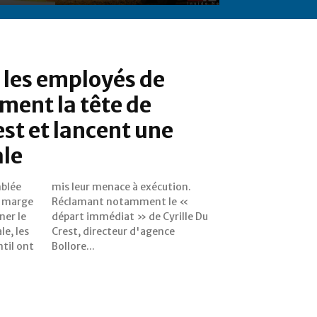
: les employés de
ament la tête de
est et lancent une
ale
mblée
ion.
n marge
 le «
aner le
lle Du
le, les
gence
til ont
Bollore...