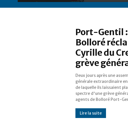
Port-Gentil 
Bolloré récl
Cyrille du Cr
grève génér
Deux jours après une asse
mis leur menace à exécut
générale extraordinaire e
Réclamant notamment
de laquelle ils laissaient pl
départ immédiat » de Cyri
spectre d'une grève généra
Crest, directeur d'a
agents de Bolloré Port-Gen
Lire la suite