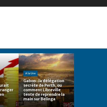
A la Une
Gabon : la délégation
urait
secrète de Perth, ou
étranger
comment Libreville
 en
tente de reprendre la
main sur Belinga