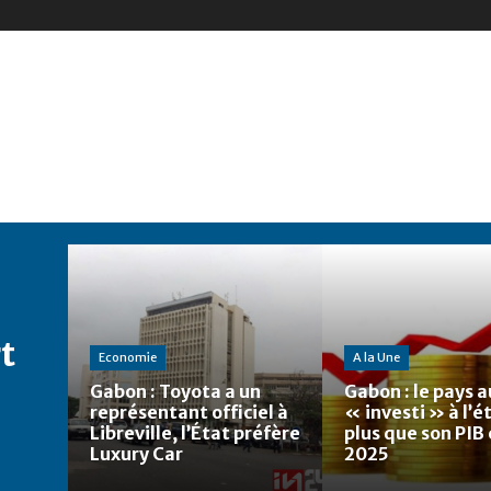
t
Economie
A la Une
Gabon : Toyota a un
Gabon : le pays a
représentant officiel à
« investi » à l’
Libreville, l’État préfère
plus que son PIB
Luxury Car
2025