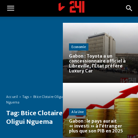
Economie
Gabon : Toyota a un
concessionnaire officiel à
Libreville, l’État préfère
Luxury Car
Accueil
Tags
Btice Clotaire Oligui
Nguema
Tag:
Btice Clotaire
A la Une
Oligui Nguema
Gabon : le pays aurait
« investi » à l’étranger
plus que son PIB en 2025