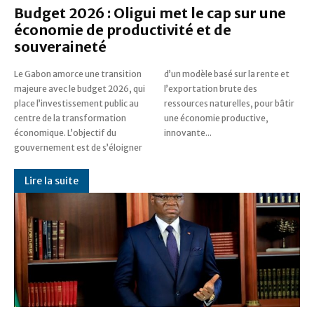
Budget 2026 : Oligui met le cap sur une
économie de productivité et de
souveraineté
Le Gabon amorce une transition
d’un modèle basé sur la rente et
majeure avec le budget 2026, qui
l’exportation brute des
place l’investissement public au
ressources naturelles, pour bâtir
centre de la transformation
une économie productive,
économique. L’objectif du
innovante...
gouvernement est de s’éloigner
Lire la suite