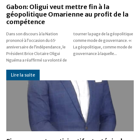
Gabon: Oligui veut mettre fin à la
géopolitique Omarienne au profit de la
compétence
Dans son discours à la Nation
tourner la page de la géopolitique
prononcé à l’occasion du 65ᵉ
comme mode de gouvernance. «
anniversaire de l’indépendance, le
La géopolitique, comme mode de
Président Brice Clotaire Oligui
gouvernance à laquelle...
Nguéma a réaffirmé sa volonté de
Lire la suite