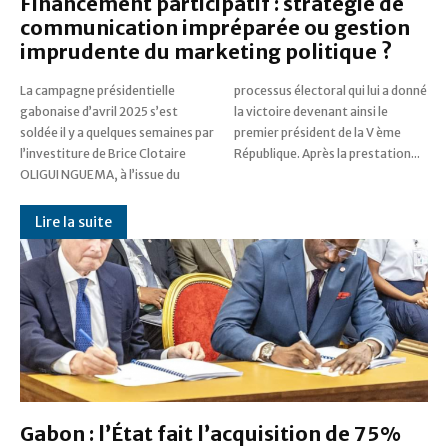
Financement participatif : stratégie de
communication impréparée ou gestion
imprudente du marketing politique ?
La campagne présidentielle
processus électoral qui lui a donné
gabonaise d’avril 2025 s’est
la victoire devenant ainsi le
soldée il y a quelques semaines par
premier président de la V ème
l’investiture de Brice Clotaire
République. Après la prestation...
OLIGUI NGUEMA, à l’issue du
Lire la suite
Gabon : l’État fait l’acquisition de 75%