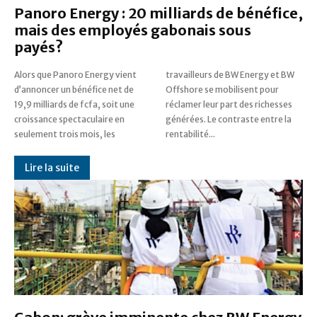
Panoro Energy : 20 milliards de bénéfice,
mais des employés gabonais sous
payés?
Alors que Panoro Energy vient
travailleurs de BW Energy et BW
d’annoncer un bénéfice net de
Offshore se mobilisent pour
19,9 milliards de fcfa, soit une
réclamer leur part des richesses
croissance spectaculaire en
générées. Le contraste entre la
seulement trois mois, les
rentabilité...
Lire la suite