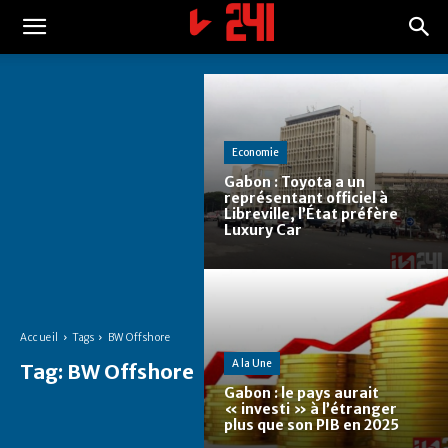
Economie
Gabon : Toyota a un
représentant officiel à
Libreville, l’État préfère
Luxury Car
Accueil
Tags
BW Offshore
A la Une
Tag:
BW Offshore
Gabon : le pays aurait
« investi » à l’étranger
plus que son PIB en 2025