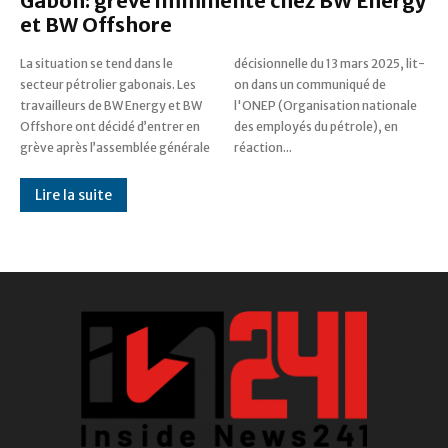
Gabon: grève imminente chez BW Energy
et BW Offshore
La situation se tend dans le
décisionnelle du 13 mars 2025, lit-
secteur pétrolier gabonais. Les
on dans un communiqué de
travailleurs de BW Energy et BW
l'ONEP (Organisation nationale
Offshore ont décidé d’entrer en
des employés du pétrole), en
grève après l’assemblée générale
réaction...
Lire la suite