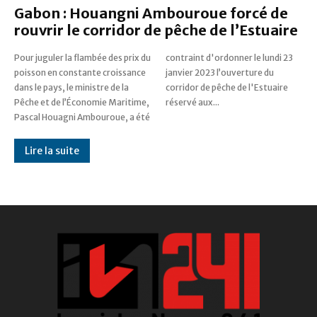
Gabon : Houangni Ambouroue forcé de
rouvrir le corridor de pêche de l’Estuaire
Pour juguler la flambée des prix du
contraint d'ordonner le lundi 23
poisson en constante croissance
janvier 2023 l’ouverture du
dans le pays, le ministre de la
corridor de pêche de l'Estuaire
Pêche et de l’Économie Maritime,
réservé aux...
Pascal Houagni Ambouroue, a été
Lire la suite