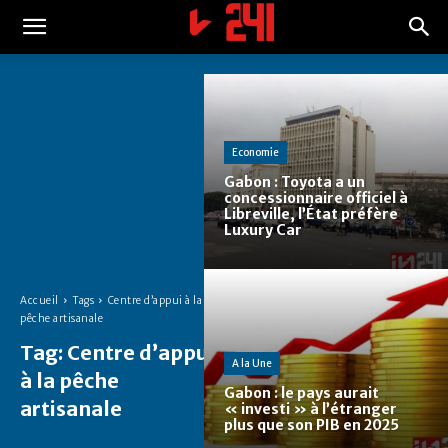
Economie
Gabon : Toyota a un
concessionnaire officiel à
Libreville, l’État préfère
Luxury Car
Accueil
Tags
Centre d’appui à la
pêche artisanale
Tag:
Centre d’appui
A la Une
à la pêche
Gabon : le pays aurait
artisanale
« investi » à l’étranger
plus que son PIB en 2025