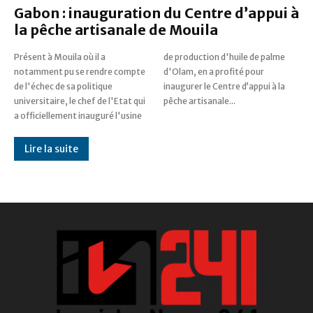
Gabon : inauguration du Centre d’appui à
la pêche artisanale de Mouila
Présent à Mouila où il a
de production d'huile de palme
notamment pu se rendre compte
d'Olam, en a profité pour
de l'échec de sa politique
inaugurer le Centre d’appui à la
universitaire, le chef de l'Etat qui
pêche artisanale...
a officiellement inauguré l'usine
Lire la suite