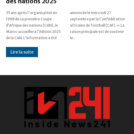
des nations 2025
35 ans après l'organisation en
annoncée le mercredi 27
1988 de sa première Coupe
septembre par la Confédération
d’Afrique des nations (CAN), le
africaine de football (CAF). « La
Maroc accueillera l'édition 2025
raison principale est de soutenir
de la CAN. L'information a été
le...
Lire la suite