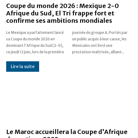
Coupe du monde 2026 : Mexique 2-0
Afrique du Sud, El Tri frappe fort et
confirme ses ambitions mondiales
Le Mexique a parfaitement lancé
journée du groupe A. Portés par
sa Coupe du monde 2026 en
un public acquis à leur cause, les
dominant l'Afrique du Sud (2-0),
Mexicains ont livré une
ce jeudi 12 juin, lors de la première
prestation maîtrisée, alliant...
Lire la suite
Le Maroc accueillera la Coupe d’Afrique