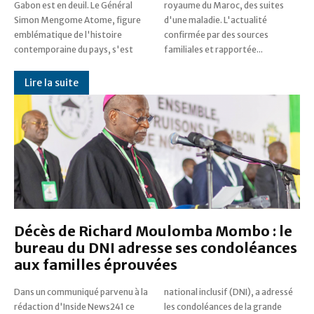
Gabon est en deuil. Le Général
royaume du Maroc, des suites
Simon Mengome Atome, figure
d'une maladie. L'actualité
emblématique de l'histoire
confirmée par des sources
contemporaine du pays, s'est
familiales et rapportée...
Lire la suite
Décès de Richard Moulomba Mombo : le
bureau du DNI adresse ses condoléances
aux familles éprouvées
Dans un communiqué parvenu à la
national inclusif (DNI), a adressé
rédaction d'Inside News241 ce
les condoléances de la grande