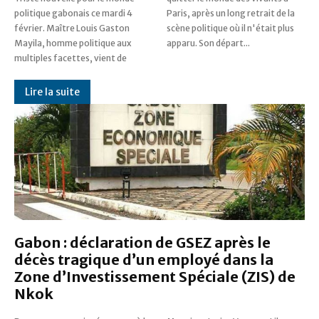
politique gabonais ce mardi 4
Paris, après un long retrait de la
février. Maître Louis Gaston
scène politique où il n'était plus
Mayila, homme politique aux
apparu. Son départ...
multiples facettes, vient de
Lire la suite
Gabon : déclaration de GSEZ après le
décès tragique d’un employé dans la
Zone d’Investissement Spéciale (ZIS) de
Nkok