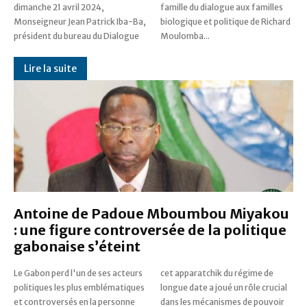
dimanche 21 avril 2024,
famille du dialogue aux familles
Monseigneur Jean Patrick Iba-Ba,
biologique et politique de Richard
président du bureau du Dialogue
Moulomba...
Lire la suite
Antoine de Padoue Mboumbou Miyakou
: une figure controversée de la politique
gabonaise s’éteint
Le Gabon perd l'un de ses acteurs
cet apparatchik du régime de
politiques les plus emblématiques
longue date a joué un rôle crucial
et controversés en la personne
dans les mécanismes de pouvoir