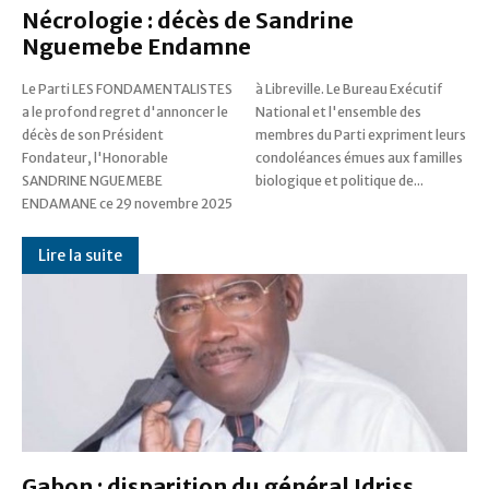
Nécrologie : décès de Sandrine
Nguemebe Endamne
Le Parti LES FONDAMENTALISTES
à Libreville. Le Bureau Exécutif
a le profond regret d'annoncer le
National et l'ensemble des
décès de son Président
membres du Parti expriment leurs
Fondateur, l'Honorable
condoléances émues aux familles
SANDRINE NGUEMEBE
biologique et politique de...
ENDAMANE ce 29 novembre 2025
Lire la suite
Gabon : disparition du général Idriss