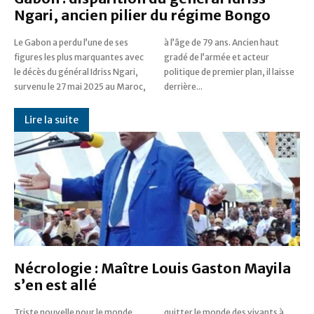
Ngari, ancien pilier du régime Bongo
Le Gabon a perdu l’une de ses
à l’âge de 79 ans. Ancien haut
figures les plus marquantes avec
gradé de l’armée et acteur
le décès du général Idriss Ngari,
politique de premier plan, il laisse
survenu le 27 mai 2025 au Maroc,
derrière...
Lire la suite
Nécrologie : Maître Louis Gaston Mayila
s’en est allé
Triste nouvelle pour le monde
quitter le monde des vivants à