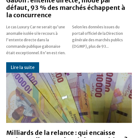
Gabon : entente directe, mode par
défaut, 93 % des marchés échappent à
la concurrence
Le cas Luxury Car ne serait qu'une
Selon les données issues du
anomalie isolée si le recours à
portail officiel de la Direction
l'entente directe dans la
générale des marchés publics
commande publique gabonaise
(DGMP), plus de 93...
était exceptionnel. Il n'en est rien.
Lire la suite
Milliards de la relance : qui encaisse