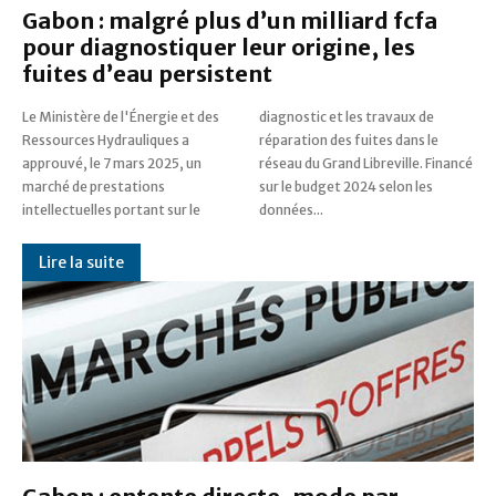
Gabon : malgré plus d’un milliard fcfa
pour diagnostiquer leur origine, les
fuites d’eau persistent
Le Ministère de l'Énergie et des
diagnostic et les travaux de
Ressources Hydrauliques a
réparation des fuites dans le
approuvé, le 7 mars 2025, un
réseau du Grand Libreville. Financé
marché de prestations
sur le budget 2024 selon les
intellectuelles portant sur le
données...
Lire la suite