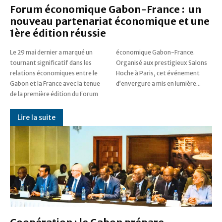
Forum économique Gabon-France : un
nouveau partenariat économique et une
1ère édition réussie
Le 29 mai dernier a marqué un
économique Gabon-France.
tournant significatif dans les
Organisé aux prestigieux Salons
relations économiques entre le
Hoche à Paris, cet événement
Gabon et la France avec la tenue
d’envergure a mis en lumière...
de la première édition du Forum
Lire la suite