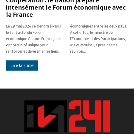
Coopération : le Gabon prépare
intensément le Forum économique avec
la France
Le 29 mai 2024 se tiendra à Paris
économiques entre les deux pays.
le tant attendu Forum
À cet effet, le ministre de
économique Gabon-France, une
l’Économie et des Participations,
opportunité unique pour
Mays Mouissi, a présidé une
renforcer et diversifier les liens
réunion...
Lire la suite