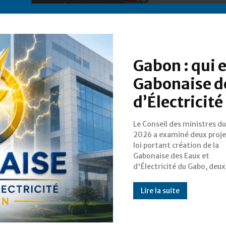
Gabon : qui e
Gabonaise d
d’Électricit
Le Conseil des ministres du
sociétés d'économie
2026 a examiné deux proje
appelées à succéder à la So
loi portant création de la
d'Énergie et d'Eau du Gabon
Gabonaise des Eaux et
d'Électricité du Gabo, deux
Lire la suite