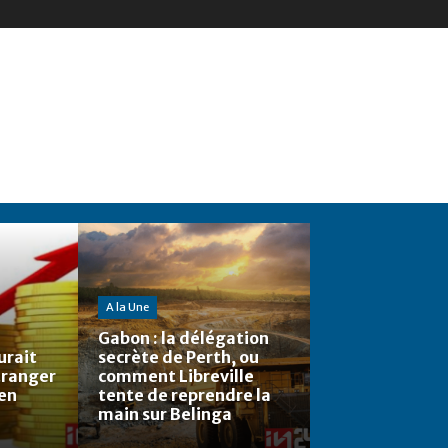
A la Une
Gabon : la délégation
urait
secrète de Perth, ou
étranger
comment Libreville
 en
tente de reprendre la
main sur Belinga