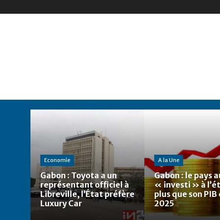
Economie
A la Une
Gabon : Toyota a un
Gabon : le pays a
représentant officiel à
« investi » à l’
Libreville, l’État préfère
plus que son PIB
Luxury Car
2025