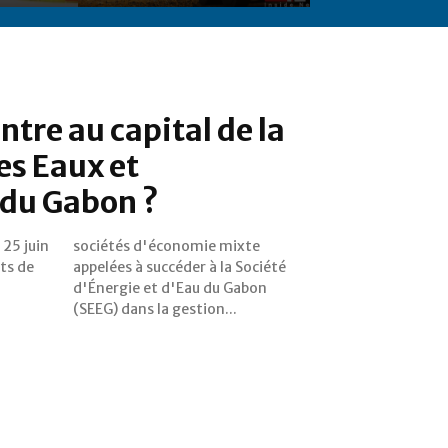
ntre au capital de la
es Eaux et
é du Gabon ?
 25 juin
 mixte
ts de
ciété
(SEEG) dans la gestion...