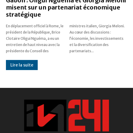
Gabon : Oligui Nguéma et Giorgia Meloni
misent sur un partenariat économique
stratégique
En déplacement officiel à Rome, le
ministres italien, Giorgia Meloni.
président de la République, Brice
Au cœur des discussions :
Clotaire Oligui Nguéma, a eu un
l’économie, les investissements
entretien de haut niveau avec la
et la diversification des
présidente du Conseil des
partenariats...
Lire la suite