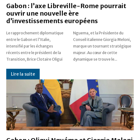
​Gabon : l’axe Libreville-Rome pourrait
ouvrir une nouvelle ère
d’investissements européens
​Le rapprochement diplomatique
Nguema, et la Présidente du
entre le Gabon et l'Italie,
Conseil italienne Giorgia Meloni,
intensifié par les échanges
marque un tournant stratégique
récents entre le président de la
majeur. Au cœur de cette
Transition, Brice Clotaire Oligui
dynamique se trouve le...
Lire la suite