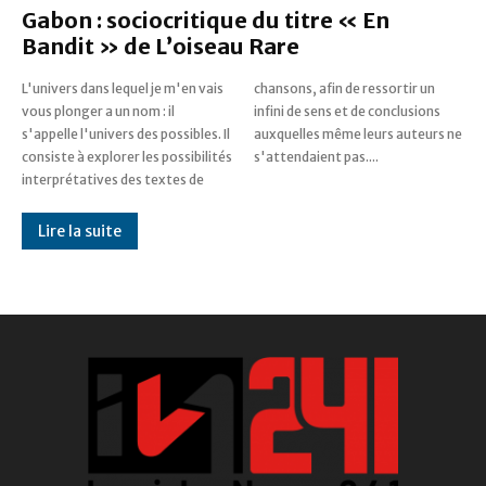
Gabon : sociocritique du titre « En
Bandit » de L’oiseau Rare
L'univers dans lequel je m'en vais
chansons, afin de ressortir un
vous plonger a un nom : il
infini de sens et de conclusions
s'appelle l'univers des possibles. Il
auxquelles même leurs auteurs ne
consiste à explorer les possibilités
s'attendaient pas....
interprétatives des textes de
Lire la suite