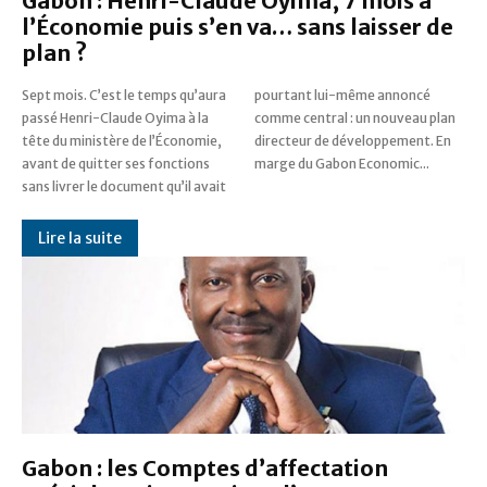
Gabon : Henri-Claude Oyima, 7 mois à
l’Économie puis s’en va… sans laisser de
plan ?
Sept mois. C’est le temps qu’aura
pourtant lui-même annoncé
passé Henri-Claude Oyima à la
comme central : un nouveau plan
tête du ministère de l’Économie,
directeur de développement. En
avant de quitter ses fonctions
marge du Gabon Economic...
sans livrer le document qu’il avait
Lire la suite
Gabon : les Comptes d’affectation