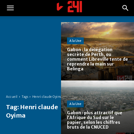
A la Une
Gabon : la délégation
secrète de Perth, ou
comment Libreville tente de
reprendre la main sur
Belinga
Accueil
Tags
Henri claude Oyima
A la Une
Tag:
Henri claude
Gabon : plus attractif que
Oyima
l’Afrique du Sud sur le
papier, selon les chiffres
bruts de la CNUCED