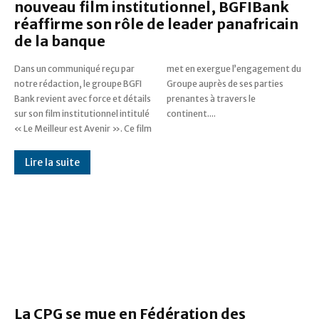
nouveau film institutionnel, BGFIBank
réaffirme son rôle de leader panafricain
de la banque
Dans un communiqué reçu par
met en exergue l’engagement du
notre rédaction, le groupe BGFI
Groupe auprès de ses parties
Bank revient avec force et détails
prenantes à travers le
sur son film institutionnel intitulé
continent....
« Le Meilleur est Avenir ». Ce film
Lire la suite
La CPG se mue en Fédération des