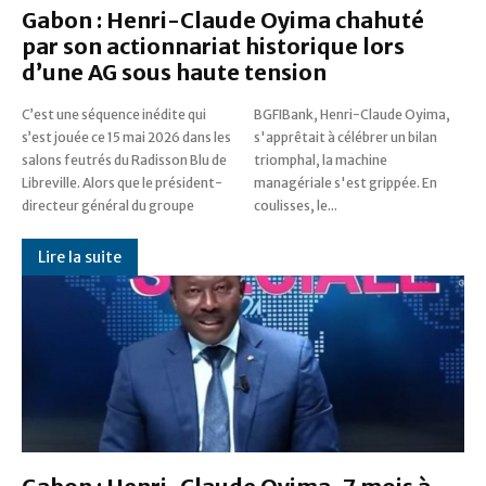
Gabon : Henri-Claude Oyima chahuté
par son actionnariat historique lors
d’une AG sous haute tension
C’est une séquence inédite qui
BGFIBank, Henri-Claude Oyima,
s’est jouée ce 15 mai 2026 dans les
s'apprêtait à célébrer un bilan
salons feutrés du Radisson Blu de
triomphal, la machine
Libreville. Alors que le président-
managériale s'est grippée. En
directeur général du groupe
coulisses, le...
Lire la suite