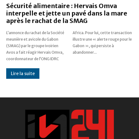
Sécurité alimentaire : Hervais Omva
interpelle et jette un pavé dans la mare
après le rachat de la SMAG
L’annonce du rachat de la Société
Africa. Pour lui, cette transaction
meunière et avicole du Gabon
illustre une « alerte rouge pour le
(SMAG) par le groupe ivoirien
Gabon », qui persiste à
Avos a fait réagir Hervais Omva,
abandonner...
coordonnateur de l’ONG IDRC
Lire la suite