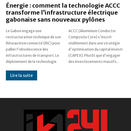
Énergie : comment la technologie ACCC
transforme l’infrastructure électrique
gabonaise sans nouveaux pylônes
Le Gabon engage une
ACCC (Aluminium Conductor
restructuration technique de son
Composite Core) s'inscrit
Réseau Interconnecté (RIC) pour
visiblement dans une stratégie
pallier l'obsolescence des
d'optimisation du capital investi
infrastructures de transport. Le
(CAPEX). Plutôt que d'engager
déploiement de la technologie
des investissements massifs...
Lire la suite