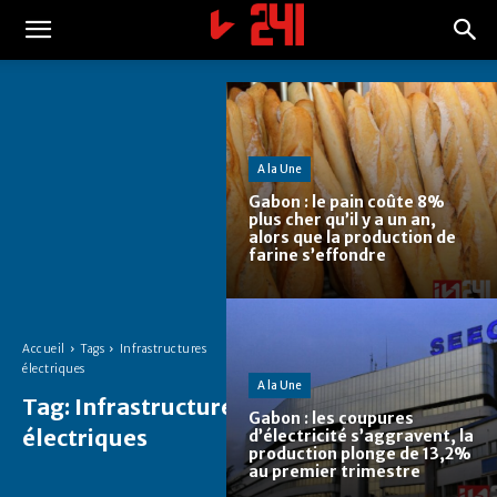
A la Une
Gabon : le pain coûte 8%
plus cher qu’il y a un an,
alors que la production de
farine s’effondre
Accueil
Tags
Infrastructures
électriques
A la Une
Tag:
Infrastructures
Gabon : les coupures
électriques
d’électricité s’aggravent, la
production plonge de 13,2%
au premier trimestre