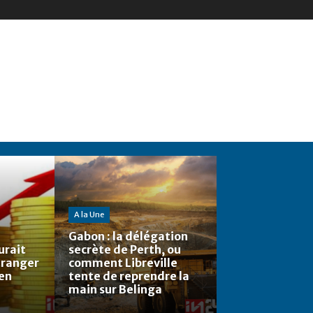
A la Une
Gabon : la délégation
urait
secrète de Perth, ou
étranger
comment Libreville
 en
tente de reprendre la
main sur Belinga