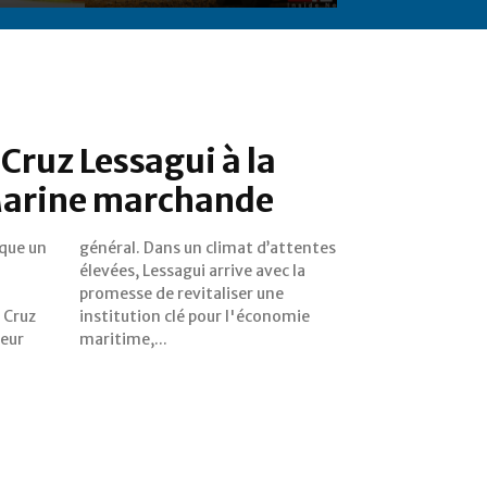
Cruz Lessagui à la
 Marine marchande
que un
ttentes
n Cruz
nomie
teur
maritime,...