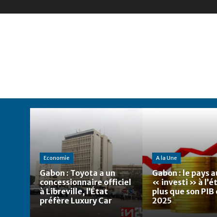
Economie
A la Une
Gabon : Toyota a un
Gabon : le pays a
concessionnaire officiel
« investi » à l’
à Libreville, l’État
plus que son PIB
préfère Luxury Car
2025