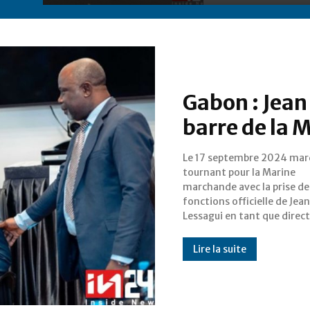
Gabon : Jean 
barre de la
Le 17 septembre 2024 mar
général. Dans un climat d’a
tournant pour la Marine
élevées, Lessagui arrive avec la
marchande avec la prise de
promesse de revitaliser une
fonctions officielle de Jea
institution clé pour l'éco
Lessagui en tant que direc
Lire la suite