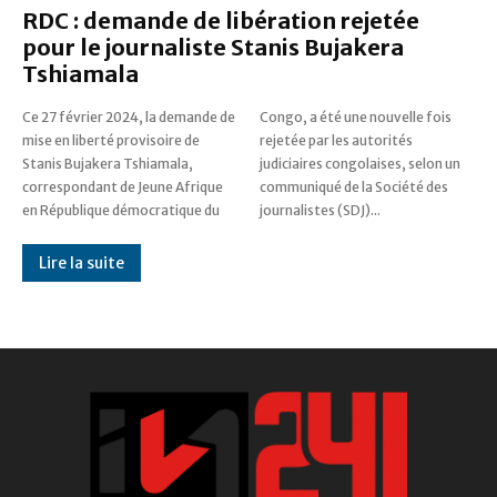
RDC : demande de libération rejetée
pour le journaliste Stanis Bujakera
Tshiamala
Ce 27 février 2024, la demande de
Congo, a été une nouvelle fois
mise en liberté provisoire de
rejetée par les autorités
Stanis Bujakera Tshiamala,
judiciaires congolaises, selon un
correspondant de Jeune Afrique
communiqué de la Société des
en République démocratique du
journalistes (SDJ)...
Lire la suite