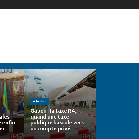
A la Une
Gabon : la taxe R4,
les :
quand une taxe
e enfin
publique bascule vers
ier
un compte privé