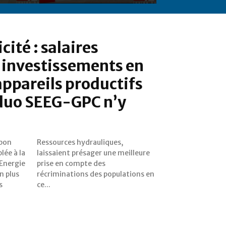
cité : salaires
 investissements en
appareils productifs
 duo SEEG-GPC n’y
abon
es,
ée à la
eilleure
'Energie
e des
n plus
ons en
s
ce...