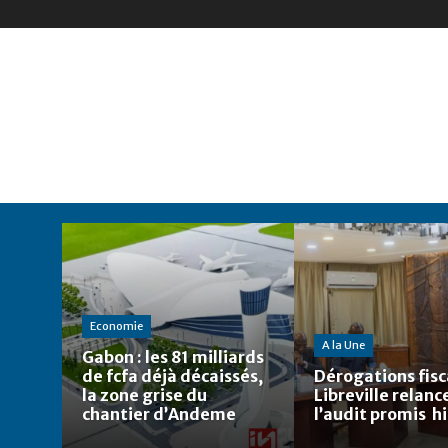
Economie
A la Une
Gabon : les 81 milliards
de fcfa déjà décaissés,
Dérogations fisca
la zone grise du
Libreville relanc
chantier d’Andeme
l’audit promis h