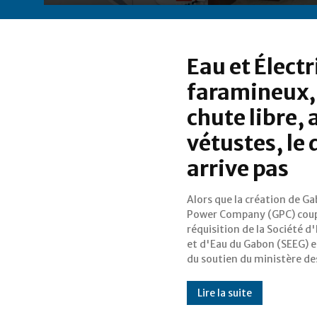
Eau et Électri
faramineux,
chute libre, 
vétustes, le
arrive pas
Alors que la création de G
Ressources hydrauliqu
Power Company (GPC) coupl
laissaient présager une m
réquisition de la Société d
prise en compt
et d'Eau du Gabon (SEEG) e
récriminations des populati
du soutien du ministère de
Lire la suite