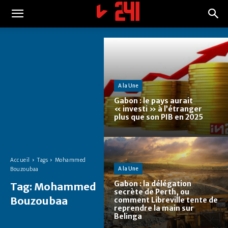
A la Une
Gabon : le pays aurait
« investi » à l’étranger
plus que son PIB en 2025
Accueil
Tags
Mohammed
A la Une
Bouzoubaa
Gabon : la délégation
Tag:
Mohammed
secrète de Perth, ou
Bouzoubaa
comment Libreville tente de
reprendre la main sur
Belinga