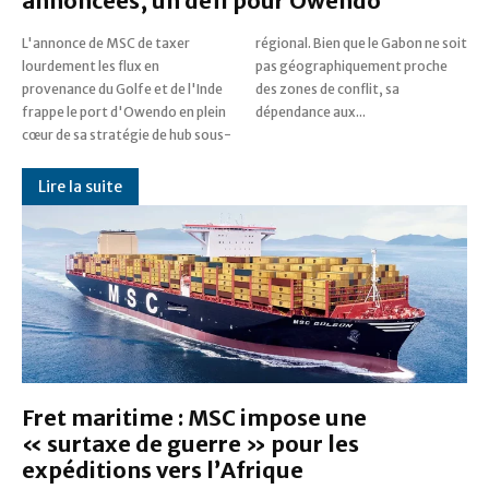
annoncées, un défi pour Owendo
L'annonce de MSC de taxer
régional. Bien que le Gabon ne soit
lourdement les flux en
pas géographiquement proche
provenance du Golfe et de l'Inde
des zones de conflit, sa
frappe le port d'Owendo en plein
dépendance aux...
cœur de sa stratégie de hub sous-
Lire la suite
Fret maritime : MSC impose une
« surtaxe de guerre » pour les
expéditions vers l’Afrique