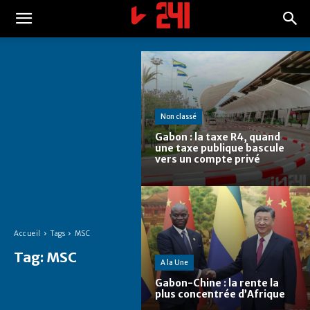
Non classé
Gabon : la taxe R4, quand
une taxe publique bascule
vers un compte privé
Accueil
Tags
MSC
Tag:
MSC
A la Une
Gabon-Chine : la rente la
plus concentrée d’Afrique