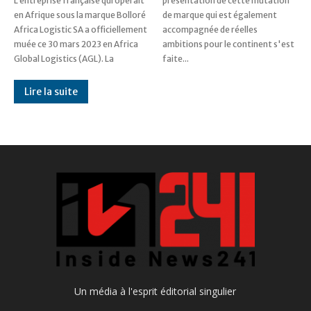
L’entreprise française qui opérait
présentation de cette mutation
en Afrique sous la marque Bolloré
de marque qui est également
Africa Logistic SA a officiellement
accompagnée de réelles
muée ce 30 mars 2023 en Africa
ambitions pour le continent s'est
Global Logistics (AGL). La
faite...
Lire la suite
Un média à l'esprit éditorial singulier