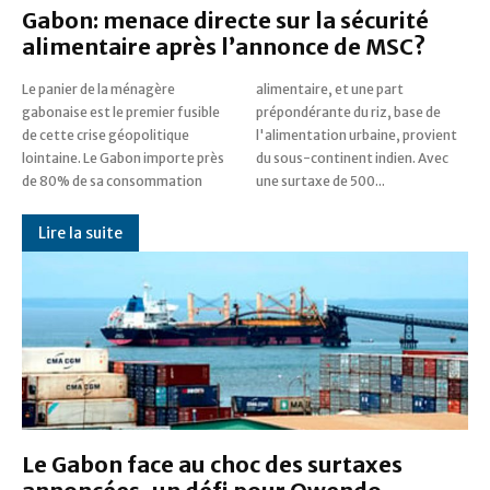
Gabon: menace directe sur la sécurité
alimentaire après l’annonce de MSC?
Le panier de la ménagère
alimentaire, et une part
gabonaise est le premier fusible
prépondérante du riz, base de
de cette crise géopolitique
l'alimentation urbaine, provient
lointaine. Le Gabon importe près
du sous-continent indien. Avec
de 80% de sa consommation
une surtaxe de 500...
Lire la suite
Le Gabon face au choc des surtaxes