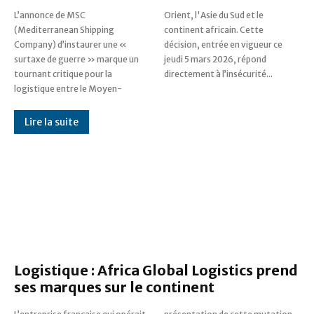
L’annonce de MSC
Orient, l'Asie du Sud et le
(Mediterranean Shipping
continent africain. Cette
Company) d’instaurer une «
décision, entrée en vigueur ce
surtaxe de guerre » marque un
jeudi 5 mars 2026, répond
tournant critique pour la
directement à l’insécurité...
logistique entre le Moyen-
Lire la suite
Logistique : Africa Global Logistics prend
ses marques sur le continent