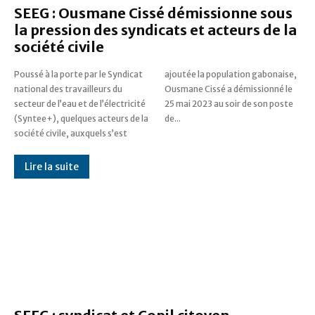
SEEG : Ousmane Cissé démissionne sous
la pression des syndicats et acteurs de la
société civile
Poussé à la porte par le Syndicat
ajoutée la population gabonaise,
national des travailleurs du
Ousmane Cissé a démissionné le
secteur de l’eau et de l’électricité
25 mai 2023 au soir de son poste
(Syntee+), quelques acteurs de la
de...
société civile, auxquels s’est
Lire la suite