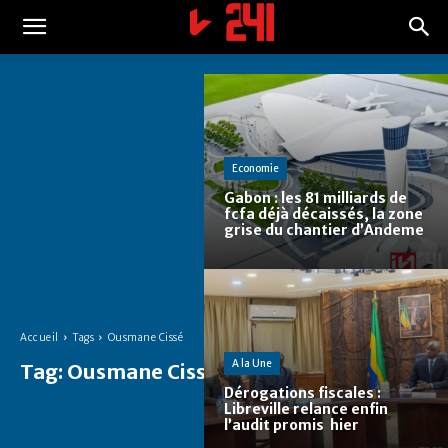
Economie
Gabon : les 81 milliards de
fcfa déjà décaissés, la zone
grise du chantier d’Andeme
Accueil
Tags
Ousmane Cissé
A la Une
Tag:
Ousmane Cissé
Dérogations fiscales :
Libreville relance enfin
l’audit promis hier