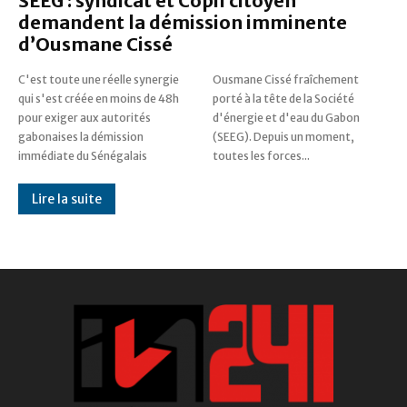
SEEG : syndicat et Copil citoyen
demandent la démission imminente
d’Ousmane Cissé
C'est toute une réelle synergie
Ousmane Cissé fraîchement
qui s'est créée en moins de 48h
porté à la tête de la Société
pour exiger aux autorités
d'énergie et d'eau du Gabon
gabonaises la démission
(SEEG). Depuis un moment,
immédiate du Sénégalais
toutes les forces...
Lire la suite