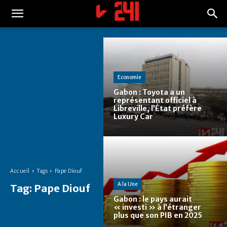
Economie
Gabon : Toyota a un
représentant officiel à
Libreville, l’État préfère
Luxury Car
Accueil
Tags
Pape Diouf
A la Une
Tag:
Pape Diouf
Gabon : le pays aurait
« investi » à l’étranger
plus que son PIB en 2025