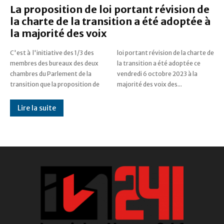
La proposition de loi portant révision de
la charte de la transition a été adoptée à
la majorité des voix
C'est à l'initiative des 1/3 des
loi portant révision de la charte de
membres des bureaux des deux
la transition a été adoptée ce
chambres du Parlement de la
vendredi 6 octobre 2023 à la
transition que la proposition de
majorité des voix des...
Lire la suite