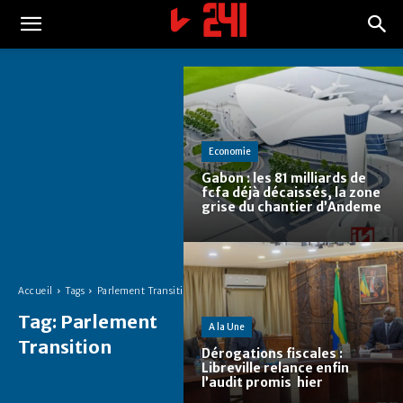
Economie
Gabon : les 81 milliards de
fcfa déjà décaissés, la zone
grise du chantier d’Andeme
Accueil
Tags
Parlement Transition
Tag:
Parlement
A la Une
Transition
Dérogations fiscales :
Libreville relance enfin
l’audit promis hier