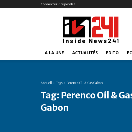
Connecter / rejoindre
Insidenews241
A LA UNE
ACTUALITÉS
EDITO
E
Accueil
Tags
Perenco Oil & Gas Gabon
Tag:
Perenco Oil & Ga
Gabon