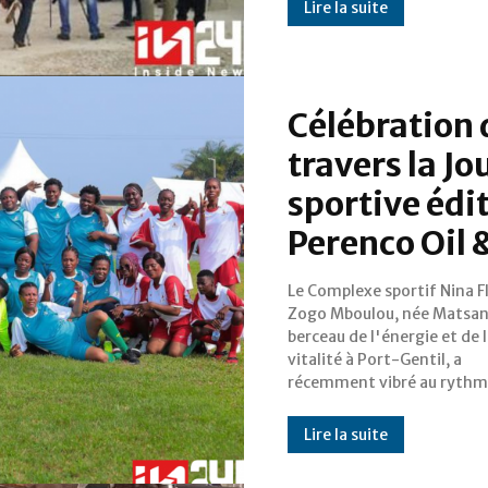
Lire la suite
Célébration 
travers la Jo
sportive édi
Perenco Oil 
Le Complexe sportif Nina F
célébration du vivre ense
Zogo Mboulou, née Matsan
grâce à la Journée récréativ
berceau de l'énergie et de 
sportive (JRS) 2024 organisée p
vitalité à Port-Gentil, a
récemment vibré au rythme
Lire la suite