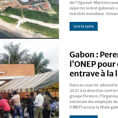
de l'Ogooué-Maritime pou
transformation de son histoire. 
exporter le brut gabonais v
marchés mondiaux. Soixan
Lire la suite
Gabon : Pere
l’ONEP pour c
entrave à la 
Dans un courrier adressé le 
Perenco Oil & Gas Gabon 
2025 à la direction confor
de pratiques contraires à l
groupe Perenco, l’Organisa
et au droit du trav
nationale des employés du
(ONEP) accuse la filiale ga