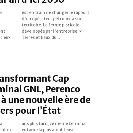
à
rt
e
e
ent
e «
ncieux
Terres et Eaux du...
transformant Cap
minal GNL, Perenco
 à une nouvelle ère de
ers pour l’État
al
al
 pointe
ieuse