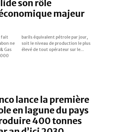
ide son rôle
 économique majeur
 fait
jour,
Gabon ne
 le plus
 & Gas
élevé de tout opérateur sur le...
 000
nco lance la première
ole en lagune du pays
produire 400 tonnes
ar an d’ici 2030