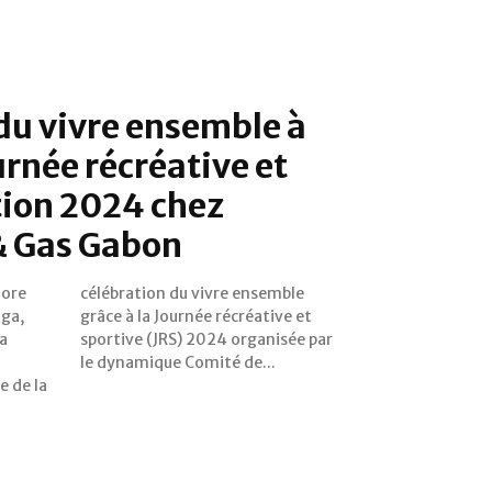
du vivre ensemble à
urnée récréative et
tion 2024 chez
& Gas Gabon
lore
mble
ga,
e et
la
ar
le dynamique Comité de...
 de la