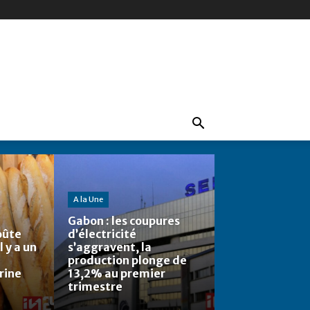
A la Une
Gabon : les coupures
oûte
d’électricité
l y a un
s’aggravent, la
production plonge de
rine
13,2% au premier
trimestre