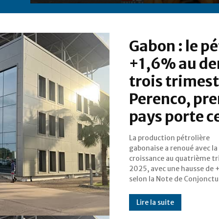
Gabon : le p
+1,6% au der
trois trimest
Perenco, pre
pays porte c
La production pétrolière
Sectorielle de la DGEPF, après trois
gabonaise a renoué avec la
trimestres consécutifs de recul. Le
croissance au quatrième t
document attribue ce r
2025, avec une hausse de 
"une meilleure disponibili
selon la Note de Conjonctu
Lire la suite