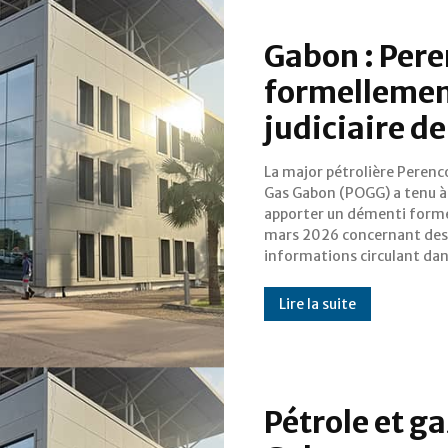
Gabon : Per
formellemen
judiciaire de
La major pétrolière Perenc
l'espace médiatique. D
Gas Gabon (POGG) a tenu à
communiqué officiel, l'opérateur
apporter un démenti forme
historique du bassin sédim
mars 2026 concernant des
gabonais a balayé d'un revers de
informations circulant da
Lire la suite
Pétrole et ga