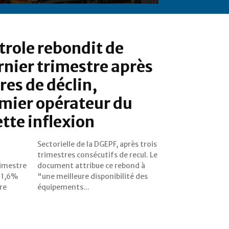
étrole rebondit de
nier trimestre après
res de déclin,
mier opérateur du
ette inflexion
rimestre
ebond à
+1,6%
té des
re
équipements...