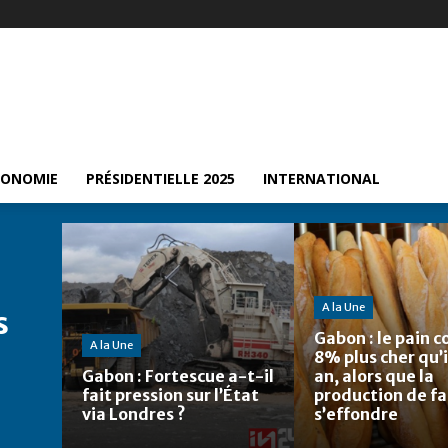
CONOMIE
PRÉSIDENTIELLE 2025
INTERNATIONAL
A la Une
s
Gabon : le pain c
A la Une
8% plus cher qu’i
Gabon : Fortescue a-t-il
an, alors que la
fait pression sur l’État
production de fa
via Londres ?
s’effondre