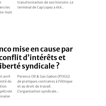
r
Le
ers les
terminal de Cap Lopez a été...
te-huit
nco mise en cause par
onflit d’intérêts et
liberté syndicale ?
6 avril
(POGG)
mité du
’éthique
tion
ail.
 pétrole
L’organisation syndicale...
bonaise