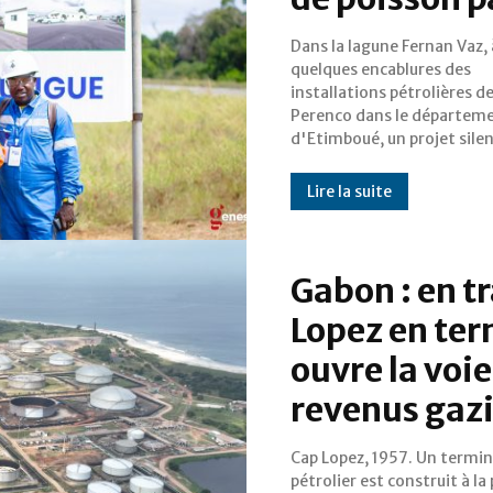
Dans la lagune Fernan Vaz, 
est en train de changer le rappo
quelques encablures des
d'un opérateur pétrolier à son
installations pétrolières d
territoire. La ferme piscicol
Perenco dans le départem
développée par l'entrepris
d'Etimboué, un projet sile
Lire la suite
Gabon : en 
Lopez en ter
ouvre la voie
revenus gazi
Cap Lopez, 1957. Un termin
ans plus tard, ce même termin
pétrolier est construit à la
entame la plus ambit