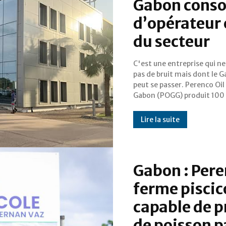
Gabon consol
d’opérateur
du secteur
C'est une entreprise qui ne
barils équivalent pétrole par 
pas de bruit mais dont le 
soit le niveau de production
peut se passer. Perenco Oil
Gabon (POGG) produit 100
Lire la suite
Gabon : Pere
ferme piscic
capable de 
de poisson p