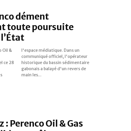
enco dément
t toute poursuite
 l’État
o Oil &
ans un
l ce 28
entaire
ns
main les...
z : Perenco Oil & Gas