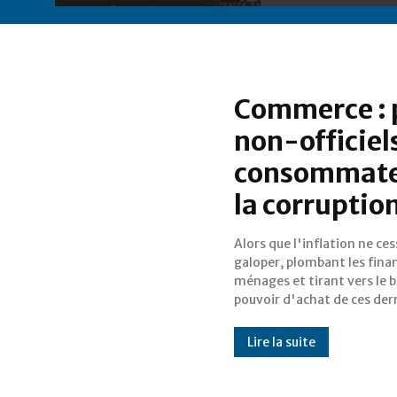
Commerce : p
non-officiel
consommateur
la corruptio
Alors que l'inflation ne ce
Banque mondiale s'est pe
galoper, plombant les fina
sur les raisons de cette si
ménages et tirant vers le b
Ainsi, d’après son récent ra
pouvoir d'achat de ces dern
Lire la suite