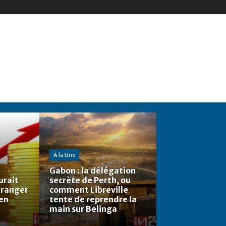
A la Une
Gabon : la délégation
urait
secrète de Perth, ou
étranger
comment Libreville
 en
tente de reprendre la
main sur Belinga