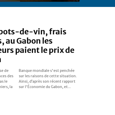
ots-de-vin, frais
s, au Gabon les
s paient le prix de
n
sse de
nchée
nces des
tuation.
as le
pport
iers, la
sur l'Économie du Gabon, et...