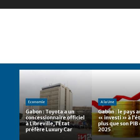
Economie
A la Une
Gabon : Toyota a un
Gabon : le pays a
concessionnaire officiel
« investi » à l’
à Libreville, l’État
plus que son PIB
préfère Luxury Car
2025