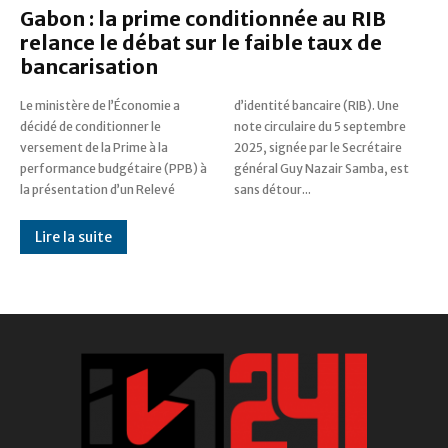
Gabon : la prime conditionnée au RIB
relance le débat sur le faible taux de
bancarisation
Le ministère de l’Économie a
d’identité bancaire (RIB). Une
décidé de conditionner le
note circulaire du 5 septembre
versement de la Prime à la
2025, signée par le Secrétaire
performance budgétaire (PPB) à
général Guy Nazair Samba, est
la présentation d’un Relevé
sans détour...
Lire la suite